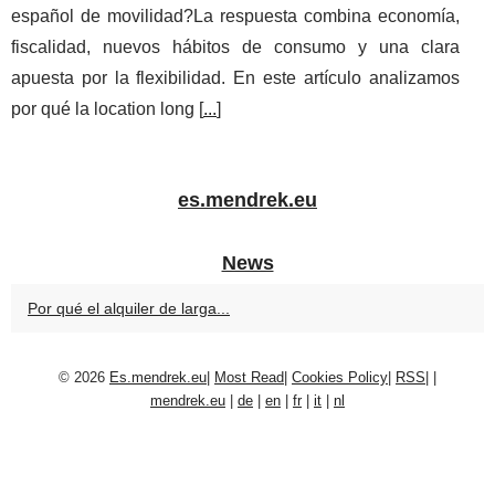
español de movilidad?La respuesta combina economía,
fiscalidad, nuevos hábitos de consumo y una clara
apuesta por la flexibilidad. En este artículo analizamos
por qué la location long [
...
]
es.mendrek.eu
News
Por qué el alquiler de larga...
© 2026
Es.mendrek.eu
|
Most Read
|
Cookies Policy
|
RSS
|
|
mendrek.eu
|
de
|
en
|
fr
|
it
|
nl